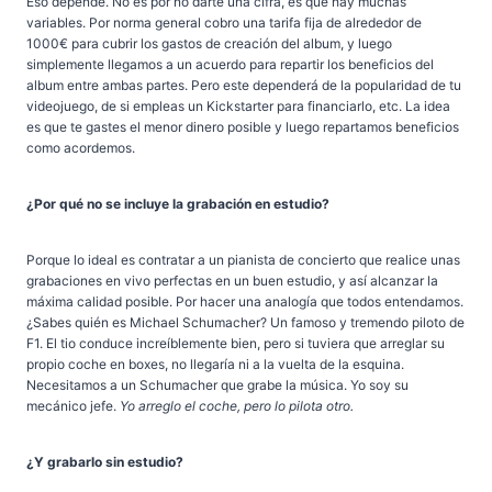
Eso depende. No es por no darte una cifra, es que hay muchas
variables. Por norma general cobro una tarifa fija de alrededor de
1000€ para cubrir los gastos de creación del album, y luego
simplemente llegamos a un acuerdo para repartir los beneficios del
album entre ambas partes. Pero este dependerá de la popularidad de tu
videojuego, de si empleas un Kickstarter para financiarlo, etc. La idea
es que te gastes el menor dinero posible y luego repartamos beneficios
como acordemos.
¿Por qué no se incluye la grabación en estudio?
Porque lo ideal es contratar a un pianista de concierto que realice unas
grabaciones en vivo perfectas en un buen estudio, y así alcanzar la
máxima calidad posible. Por hacer una analogía que todos entendamos.
¿Sabes quién es Michael Schumacher? Un famoso y tremendo piloto de
F1. El tio conduce increíblemente bien, pero si tuviera que arreglar su
propio coche en boxes, no llegaría ni a la vuelta de la esquina.
Necesitamos a un Schumacher que grabe la música. Yo soy su
mecánico jefe.
Yo arreglo el coche, pero lo pilota otro.
¿Y grabarlo sin estudio?