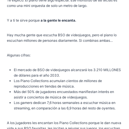
Te explico. El piano tiene algo especial. Ese monstruo de 88 teclas es
como una mini orquesta de solo un metro de largo.
Y a ti te sirve porque
a la gente le encanta.
Hay mucha gente que escucha BSO de videojuegos, pero el piano lo
escuchan millones de personas diariamente. Si combinas ambas…
Algunas cifras:
El mercado de BSO de videojuegos alcanzará los 3.210 MILLONES
de dólares para el año 2033.
Los Piano Collections acumulan
cientos de millones
de
reproducciones en tiendas de música.
Más del 50% de jugadores encuestados manifiestan interés en
asistir a conciertos de música de videojuegos.
Los
gamers
dedican 7,6 horas semanales a escuchar música en
streaming, en comparación a las 6,9 horas del resto de oyentes.
A los jugadores les encantan los Piano Collections porque le dan nueva
vida a sus BSO favoritas, les incitan a rejugar sus juegos, los escuchan